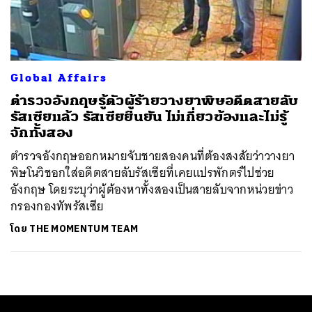
ค้นหา
SHARE
TWEET
LINE
EMAIL
Global Affairs
ตำรวจอังกฤษรู้ตัวผู้ร้ายวางยาพิษอดีตสายลับ
รัสเซียแล้ว รัสเซียยืนยัน ไม่เกี่ยวข้องและไม่รู้
จักทั้งสอง
ตำรวจอังกฤษออกหมายจับชายสองคนที่ต้องสงสัยว่าวางยา
พิษโนวิชอกใส่อดีตสายลับรัสเซียที่เคยแปรพักตร์ไปช่วย
อังกฤษ โดยระบุว่าผู้ต้องหาทั้งสองเป็นสายลับจากหน่วยข่าว
กรองกองทัพรัสเซีย
โดย
THE MOMENTUM TEAM