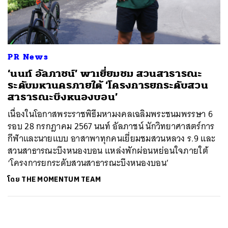
ค้นหา
SHARE
TWEET
LINE
EMAIL
PR News
‘นนท์ อัลภาชน์’ พาเยี่ยมชม สวนสาธารณะ
ระดับมหานครภายใต้ ‘โครงการยกระดับสวน
สาธารณะบึงหนองบอน’
เนื่องในโอกาสพระราชพิธีมหามงคลเฉลิมพระชนมพรรษา 6
รอบ 28 กรกฎาคม 2567 นนท์ อัลภาชน์ นักวิทยาศาสตร์การ
กีฬาและนายแบบ อาสาพาทุกคนเยี่ยมชมสวนหลวง ร.9 และ
สวนสาธารณะบึงหนองบอน แหล่งพักผ่อนหย่อนใจภายใต้
‘โครงการยกระดับสวนสาธารณะบึงหนองบอน’
โดย
THE MOMENTUM TEAM