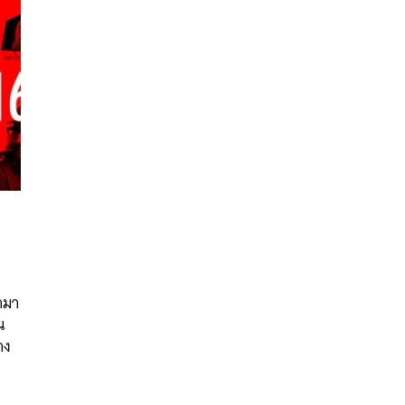
นหา
SHARE
TWEET
LINE
EMAIL
ามา
น
าง