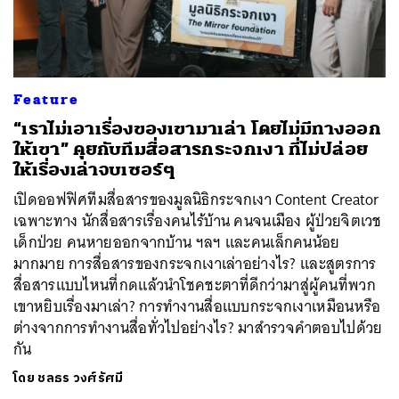
ค้นหา
Feature
SHARE
TWEET
LINE
EMAIL
“เราไม่เอาเรื่องของเขามาเล่า โดยไม่มีทางออก
ให้เขา” คุยกับทีมสื่อสารกระจกเงา ที่ไม่ปล่อย
ให้เรื่องเล่าจบเซอร์ๆ
เปิดออฟฟิศทีมสื่อสารของมูลนิธิกระจกเงา Content Creator
เฉพาะทาง นักสื่อสารเรื่องคนไร้บ้าน คนจนเมือง ผู้ป่วยจิตเวช
เด็กป่วย คนหายออกจากบ้าน ฯลฯ และคนเล็กคนน้อย
มากมาย การสื่อสารของกระจกเงาเล่าอย่างไร? และสูตรการ
สื่อสารแบบไหนที่กดแล้วนำโชคชะตาที่ดีกว่ามาสู่ผู้คนที่พวก
เขาหยิบเรื่องมาเล่า? การทำงานสื่อแบบกระจกเงาเหมือนหรือ
ต่างจากการทำงานสื่อทั่วไปอย่างไร? มาสำรวจคำตอบไปด้วย
กัน
โดย
ชลธร วงศ์รัศมี