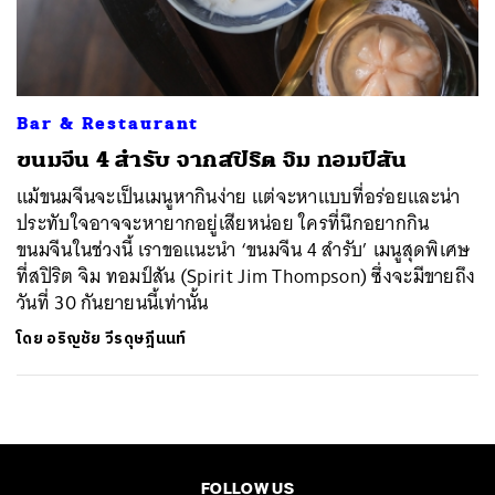
ค้นหา
SHARE
TWEET
LINE
EMAIL
Bar & Restaurant
ขนมจีน 4 สำรับ จากสปิริต จิม ทอมป์สัน
แม้ขนมจีนจะเป็นเมนูหากินง่าย แต่จะหาแบบที่อร่อยและน่า
ประทับใจอาจจะหายากอยู่เสียหน่อย ใครที่นึกอยากกิน
ขนมจีนในช่วงนี้ เราขอแนะนำ ‘ขนมจีน 4 สำรับ’ เมนูสุดพิเศษ
ที่สปิริต จิม ทอมป์สัน (Spirit Jim Thompson) ซึ่งจะมีขายถึง
วันที่ 30 กันยายนนี้เท่านั้น
โดย
อริญชัย วีรดุษฎีนนท์
FOLLOW US