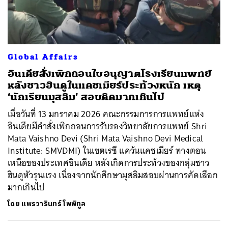
ค้นหา
Global Affairs
SHARE
TWEET
LINE
EMAIL
อินเดียสั่งเพิกถอนใบอนุญาตโรงเรียนแพทย์
หลังชาวฮินดูในแคชเมียร์ประท้วงหนัก เหตุ
‘นักเรียนมุสลิม’ สอบติดมากเกินไป
เมื่อวันที่ 13 มกราคม 2026 คณะกรรมการการแพทย์แห่ง
อินเดียมีคำสั่งเพิกถอนการรับรองวิทยาลัยการแพทย์ Shri
Mata Vaishno Devi (Shri Mata Vaishno Devi Medical
Institute: SMVDMI) ในเขตเรซี แคว้นแคชเมียร์ ทางตอน
เหนือของประเทศอินเดีย หลังเกิดการประท้วงของกลุ่มชาว
ฮินดูหัวรุนแรง เนื่องจากนักศึกษามุสลิมสอบผ่านการคัดเลือก
มากเกินไป
โดย
แพรวารินทร์ โพพิทูล