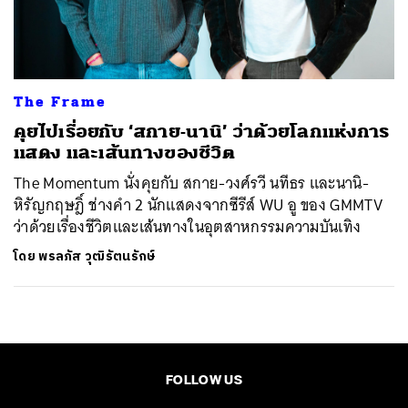
ค้นหา
SHARE
TWEET
LINE
EMAIL
The Frame
คุยไปเรื่อยกับ ‘สกาย-นานิ’ ว่าด้วยโลกแห่งการ
แสดง และเส้นทางของชีวิต
The Momentum นั่งคุยกับ สกาย-วงศ์รวี นทีธร และนานิ-
หิรัญกฤษฎิ์ ช่างคํา 2 นักแสดงจากซีรีส์ WU อู ของ GMMTV
ว่าด้วยเรื่องชีวิตและเส้นทางในอุตสาหกรรมความบันเทิง
โดย
พรลภัส วุฒิรัตนรักษ์
FOLLOW US