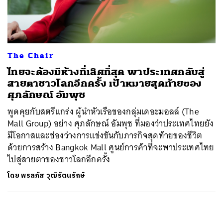
ค้นหา
SHARE
TWEET
LINE
EMAIL
The Chair
ไทยจะต้องมีห้างที่เลิศที่สุด พาประเทศกลับสู่
สายตาชาวโลกอีกครั้ง เป้าหมายสุดท้ายของ
ศุภลักษณ์ อัมพุช
พูดคุยกับสตรีแกร่ง ผู้นำหัวเรือของกลุ่มเดอะมอลล์ (The
Mall Group) อย่าง ศุภลักษณ์ อัมพุช ที่มองว่าประเทศไทยยัง
มีโอกาสและช่องว่างการแข่งขันกับภารกิจสุดท้ายของชีวิต
ด้วยการสร้าง Bangkok Mall ศูนย์การค้าที่จะพาประเทศไทย
ไปสู่สายตาของชาวโลกอีกครั้ง
โดย
พรลภัส วุฒิรัตนรักษ์