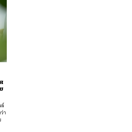
ทศ
าย
นหา
SHARE
TWEET
LINE
EMAIL
ลล์
ว่า
บ