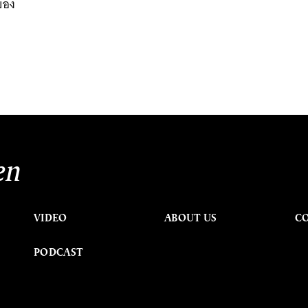
ของ
en
VIDEO
ABOUT US
C
PODCAST