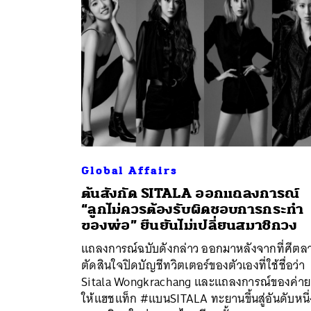
Global Affairs
ต้นสังกัด SITALA ออกแถลงการณ์
“ลูกไม่ควรต้องรับผิดชอบการกระทำ
ค้
ของพ่อ” ยืนยันไม่เปลี่ยนสมาชิกวง
แถลงการณ์ฉบับดังกล่าว ออกมาหลังจากที่ศีตล
ตัดสินใจปิดบัญชีทวิตเตอร์ของตัวเองที่ใช้ชื่อว่า
Sitala Wongkrachang และแถลงการณ์ของค่า
ให้แฮชแท็ก #แบนSITALA ทะยานขึ้นสู่อันดับหนึ่