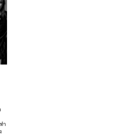
นหา
SHARE
TWEET
LINE
EMAIL
า
ยทำ
ง