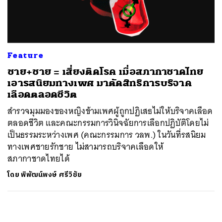
ค้นหา
SHARE
TWEET
LINE
EMAIL
Feature
ชาย+ชาย = เสี่ยงติดโรค เมื่อสภากาชาดไทย
เอารสนิยมทางเพศ มาตัดสิทธิการบริจาค
เลือดตลอดชีวิต
สำรวจมุมมองของหญิงข้ามเพศผู้ถูกปฏิเสธไม่ให้บริจาคเลือด
ตลอดชีวิต และคณะกรรมการวินิจฉัยการเลือกปฏิบัติโดยไม่
เป็นธรรมระหว่างเพศ (คณะกรรมการ วลพ.) ในวันที่รสนิยม
ทางเพศชายรักชาย ไม่สามารถบริจาคเลือดให้
สภากาชาดไทยได้
โดย
พิพัฒน์พงษ์ ศรีวิชัย