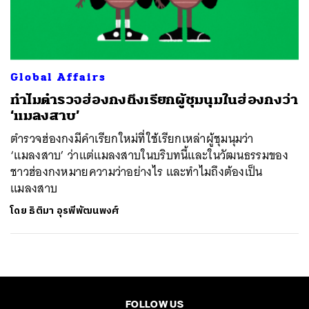
ค้นหา
SHARE
TWEET
LINE
EMAIL
Global Affairs
ทำไมตำรวจฮ่องกงถึงเรียกผู้ชุมนุมในฮ่องกงว่า
‘แมลงสาบ’
ตำรวจฮ่องกงมีคำเรียกใหม่ที่ใช้เรียกเหล่าผู้ชุมนุมว่า
‘แมลงสาบ’ ว่าแต่แมลงสาบในบริบทนี้และในวัฒนธรรมของ
ชาวฮ่องกงหมายความว่าอย่างไร และทำไมถึงต้องเป็น
แมลงสาบ
โดย
ธิติมา อุรพีพัฒนพงศ์
FOLLOW US