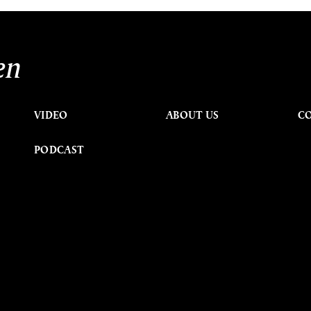
นหา
en
SHARE
TWEET
LINE
EMAIL
VIDEO
ABOUT US
C
PODCAST