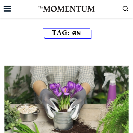
TAG:
ศพ