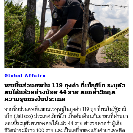
Global Affairs
พบชิ้นส่วนศพใน 119 ถุงดำ ที่เม็กซิโก ระบุตัว
ตนได้แล้วอย่างน้อย 44 ราย ตอกย้ำวิกฤต
ความรุนแรงในประเทศ
จากชิ้นส่วนศพที่แยกบรรจุอยู่ในถุงดำ 119 ถุง ที่พบในรัฐฮาลิ
สโก (Jalisco) ประเทศเม็กซิโก เมื่อต้นเดือนกันยายนที่ผ่านมา
ตอนนี้ระบุตัวตนของศพได้แล้ว 44 ราย ตำรวจคาดว่าผู้เสีย
ชีวิตน่าจะมีราว 100 ราย และเป็นเหยื่อของแก๊งค้ายาเสพติด