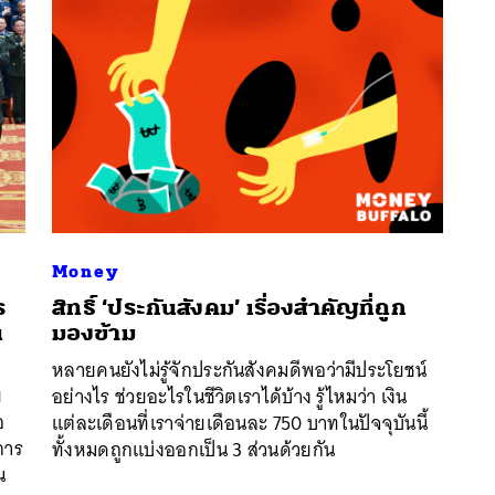
Money
ร
สิทธิ์ ‘ประกันสังคม’ เรื่องสำคัญที่ถูก
น
มองข้าม
นหา
หลายคนยังไม่รู้จักประกันสังคมดีพอว่ามีประโยชน์
SHARE
TWEET
LINE
EMAIL
ย
อย่างไร ช่วยอะไรในชีวิตเราได้บ้าง รู้ไหมว่า เงิน
อ
แต่ละเดือนที่เราจ่ายเดือนละ 750 บาทในปัจจุบันนี้
การ
ทั้งหมดถูกแบ่งออกเป็น 3 ส่วนด้วยกัน
น