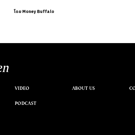
โดย
Money Buffalo
en
VIDEO
ABOUT US
C
PODCAST