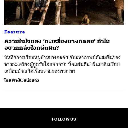
ค้นหา
SHARE
TWEET
LINE
EMAIL
Feature
ความในใจของ ‘กะเหรี่ยงบางกลอย’ ทำไม
อยากกลับใจแผ่นดิน?
บันทึกการเยือนหมู่บ้านบางกลอย กับมหากาพย์อันขมขื่นของ
ชาวกะเหรี่ยงผู้ถูกขับไล่ออกจาก ‘ใจแผ่นดิน’ ผืนป่าที่เปรียบ
เสมือนบ้านเกิดเรือนตายของพวกเขา
โดย
พาฝัน หน่อแก้ว
FOLLOW US