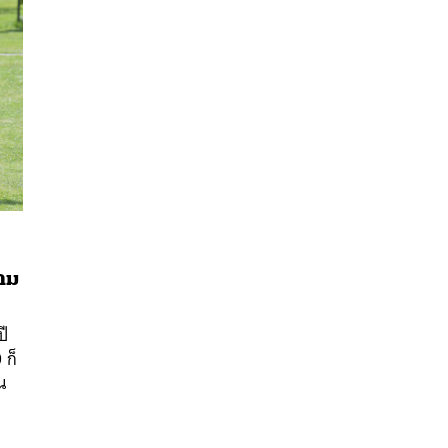
วาม
นหา
SHARE
TWEET
LINE
EMAIL
ปี
 ก็
น