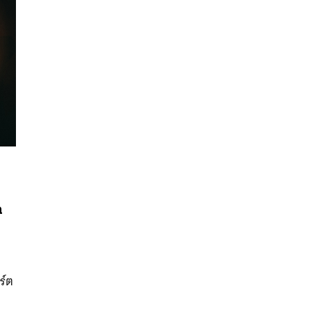
ก
นหา
SHARE
TWEET
LINE
EMAIL
ร์ต