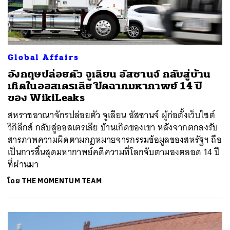
Global Affairs
อังกฤษปล่อยตัว จูเลียน อัสซานจ์ กลับสู่บ้าน
เกิดในออสเตรเลีย ปิดฉากมหากาพย์ 14 ปี
ของ WikiLeaks
สหราชอาณาจักรปล่อยตัว จูเลียน อัสซานจ์ ผู้ก่อตั้งเว็บไซต์
วิกิลีกส์ กลับสู่ออสเตรเลีย บ้านเกิดของเขา หลังจากตกลงรับ
สารภาพความผิดตามกฎหมายจารกรรมข้อมูลของสหรัฐฯ ถือ
เป็นการสิ้นสุดมหากาพย์คดีความที่โลกจับตามองตลอด 14 ปี
ที่ผ่านมา
โดย
THE MOMENTUM TEAM
ค้นหา
SHARE
TWEET
LINE
EMAIL