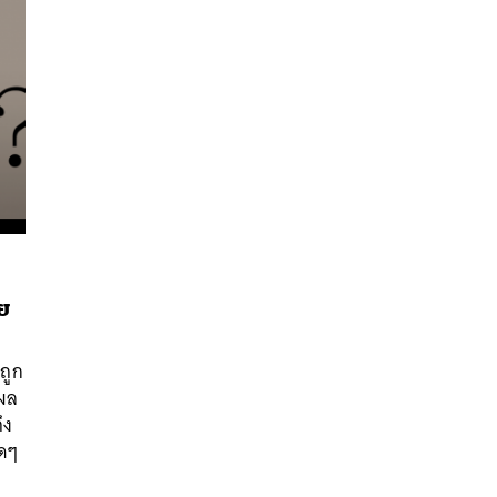
ัย
นหา
SHARE
TWEET
LINE
EMAIL
ถูก
กผล
ึง
ิดๆ