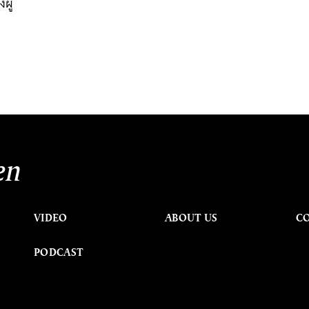
ผู้
en
VIDEO
ABOUT US
C
PODCAST