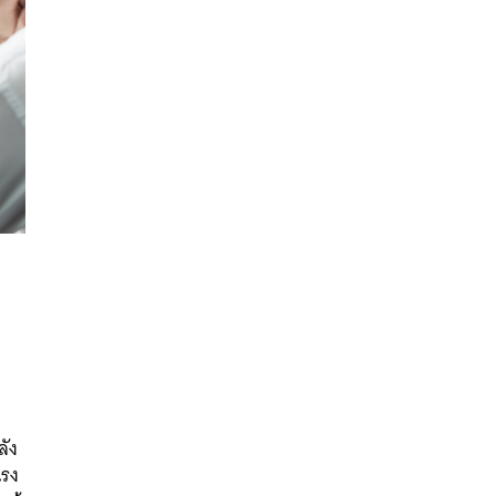
น
นหา
SHARE
TWEET
LINE
EMAIL
ัง
แรง