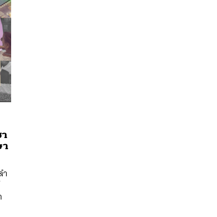
ชา
ษา
ลำ
นหา
SHARE
TWEET
LINE
EMAIL
ำ
ะ