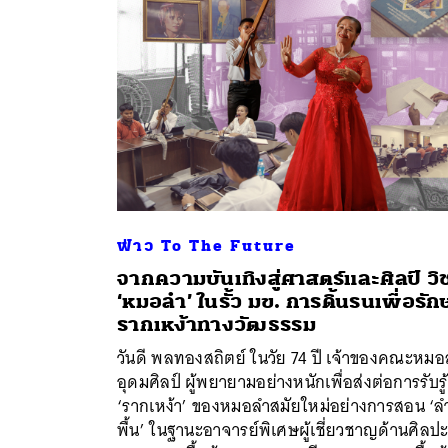
ฟ่าว To The Future
จากความบันเทิงสู่ศาสตร์และศิลป์ วิ
‘หมอลำ’ ในรั้ว มข. การดิ้นรนเพื่อรัก
รากเหง้าทางวัฒธรรม
วันดี พลทองสถิตย์ ในวัย 74 ปี เจ้าของคณะหมอ
ค้
อุดมศิลป์ ผู้พยายามอย่างหนักเพื่อส่งต่อการรับรู้
‘รากเหง้า’ ของหมอลำสมัยใหม่อย่างการสอน ‘ล
พื้น’ ในฐานะอาจารย์พิเศษผู้เชี่ยวชาญด้านศิลป