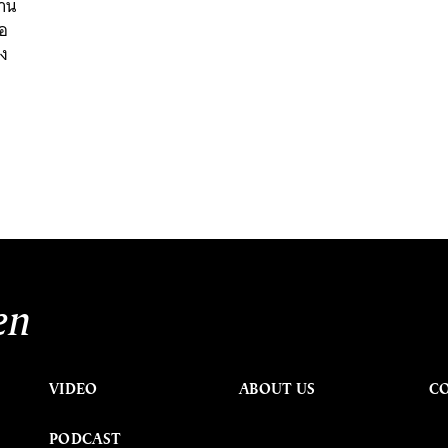
้าน
่อ
อง
en
VIDEO
ABOUT US
C
PODCAST