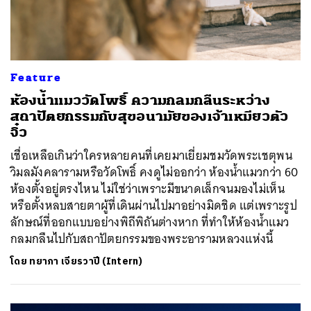
Feature
ห้องน้ำแมววัดโพธิ์ ความกลมกลืนระหว่าง
สถาปัตยกรรมกับสุขอนามัยของเจ้าเหมียวตัว
จิ๋ว
เชื่อเหลือเกินว่าใครหลายคนที่เคยมาเยี่ยมชมวัดพระเชตุพน
วิมลมังคลารามหรือวัดโพธิ์ คงดูไม่ออกว่า ห้องน้ำแมวกว่า 60
ห้องตั้งอยู่ตรงไหน ไม่ใช่ว่าเพราะมีขนาดเล็กจนมองไม่เห็น
หรือตั้งหลบสายตาผู้ที่เดินผ่านไปมาอย่างมิดชิด แต่เพราะรูป
ลักษณ์ที่ออกแบบอย่างพิถีพิถันต่างหาก ที่ทำให้ห้องน้ำแมว
กลมกลืนไปกับสถาปัตยกรรมของพระอารามหลวงแห่งนี้
โดย
ทยาภา เจียรวาปี (Intern)