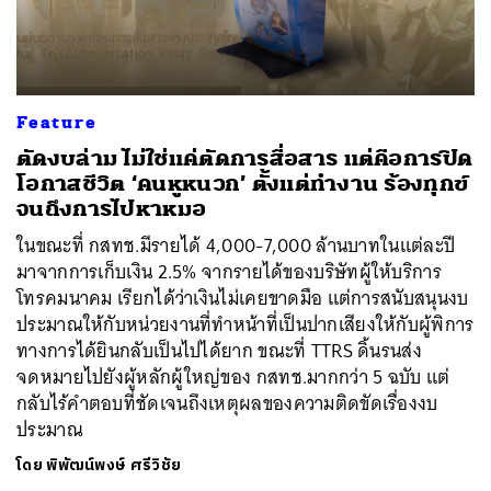
ค้นหา
Feature
SHARE
TWEET
LINE
EMAIL
ตัดงบล่าม ไม่ใช่แค่ตัดการสื่อสาร แต่คือการปิด
โอกาสชีวิต ‘คนหูหนวก’ ตั้งแต่ทำงาน ร้องทุกข์
จนถึงการไปหาหมอ
ในขณะที่ กสทช.มีรายได้ 4,000-7,000 ล้านบาทในแต่ละปี
มาจากการเก็บเงิน 2.5% จากรายได้ของบริษัทผู้ให้บริการ
โทรคมนาคม เรียกได้ว่าเงินไม่เคยขาดมือ แต่การสนับสนุนงบ
ประมาณให้กับหน่วยงานที่ทำหน้าที่เป็นปากเสียงให้กับผู้พิการ
ทางการได้ยินกลับเป็นไปได้ยาก ขณะที่ TTRS ดิ้นรนส่ง
จดหมายไปยังผู้หลักผู้ใหญ่ของ กสทช.มากกว่า 5 ฉบับ แต่
กลับไร้คำตอบที่ชัดเจนถึงเหตุผลของความติดขัดเรื่องงบ
ประมาณ​
โดย
พิพัฒน์พงษ์ ศรีวิชัย