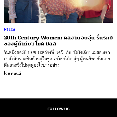
ค้นหา
SHARE
TWEET
LINE
EMAIL
Film
20th Century Women: ผลงานอบอุ่น รื่นรมย์
ของผู้กำกับฯ ไมค์ มิลส์
วันหนึ่งของปี 1979 ระหว่างที่ ‘เจมี’ กับ ‘โดโรเธีย’ แม่ของเขา
กำลังจับจ่ายสินค้าอยู่ในซูเปอร์มาร์เก็ต จู่ๆ ผู้คนก็พากันแตก
ตื่นและวิ่งไปมุงดูอะไรบางอย่าง
โดย
คลินต์
FOLLOW US