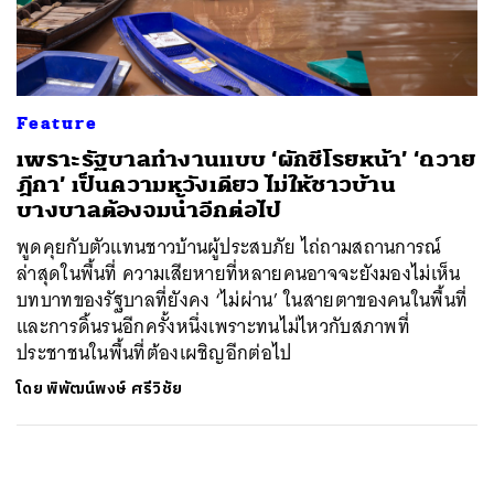
ค้นหา
SHARE
TWEET
LINE
EMAIL
Feature
เพราะรัฐบาลทำงานแบบ ‘ผักชีโรยหน้า’ ‘ถวาย
ฎีกา’ เป็นความหวังเดียว ไม่ให้ชาวบ้าน
บางบาลต้องจมน้ำอีกต่อไป
พูดคุยกับตัวแทนชาวบ้านผู้ประสบภัย ไถ่ถามสถานการณ์
ล่าสุดในพื้นที่ ความเสียหายที่หลายคนอาจจะยังมองไม่เห็น
บทบาทของรัฐบาลที่ยังคง ‘ไม่ผ่าน’ ในสายตาของคนในพื้นที่
และการดิ้นรนอีกครั้งหนึ่งเพราะทนไม่ไหวกับสภาพที่
ประชาชนในพื้นที่ต้องเผชิญอีกต่อไป
โดย
พิพัฒน์พงษ์ ศรีวิชัย