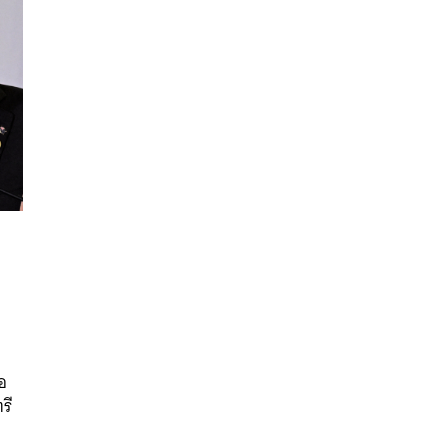
นหา
SHARE
TWEET
LINE
EMAIL
่อ
รี