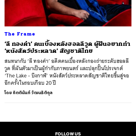
ค้นหา
SHARE
TWEET
LINE
EMAIL
The Frame
‘ลี ทองคำ’ คนเบื้องหลังฮอลลีวูด ผู้ฝันอยากทำ
‘หนังสัตว์ประหลาด’ สัญชาติไทย
สนทนากับ ‘ลี ทองคำ’ อดีตคนเบื้องหลังกองถ่ายระดับฮอลลี
วูด ที่ผันตัวมาเป็นผู้กำกับภาพยนตร์ และปลุกปั้นโปรเจกต์
‘The Lake - บึงกาฬ’ หนังสัตว์ประหลาดสัญชาติไทยขึ้นสู่จอ
อีกครั้งในรอบเกือบ 20 ปี
โดย
กิตตินันท์ วัฒนธิติกุล
FOLLOW US