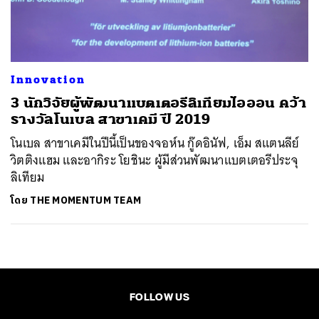
ค้นหา
SHARE
TWEET
LINE
EMAIL
Innovation
3 นักวิจัยผู้พัฒนาแบตเตอรีลิเทียมไอออน คว้า
รางวัลโนเบล สาขาเคมี ปี 2019
โนเบล สาขาเคมีในปีนี้เป็นของจอห์น กู๊ดอินัฟ, เอ็ม สแตนลีย์
วิตติงแฮม และอากิระ โยชินะ ผู้มีส่วนพัฒนาแบตเตอรีประจุ
ลิเทียม
โดย
THE MOMENTUM TEAM
FOLLOW US