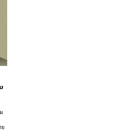
าม
นหา
SHARE
TWEET
LINE
EMAIL
าม
ทย