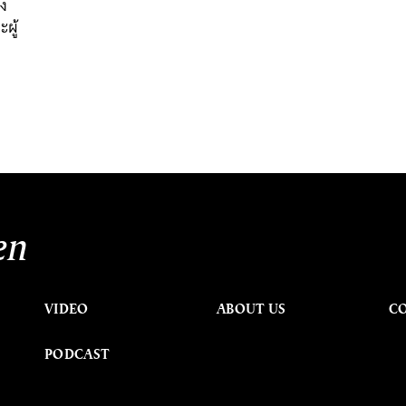
่ง
ผู้
en
VIDEO
ABOUT US
C
PODCAST