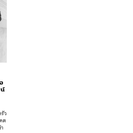
่อ
น์
นหา
ย
SHARE
TWEET
LINE
EMAIL
รัว
าคต
้า