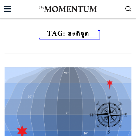
TAG:
ละติจูด