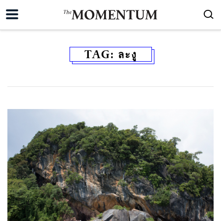
TAG:
ละงู