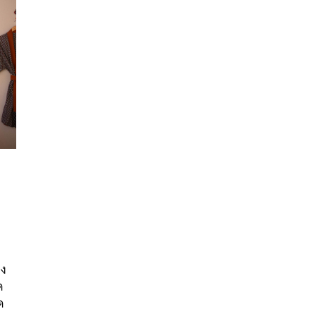
นหา
SHARE
TWEET
LINE
EMAIL
อง
ด
ด