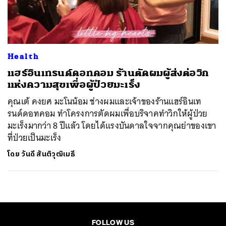
ค้นหา
SHARE
TWEET
LINE
EMAIL
Health
แฮร์อินเทรนด์ดอทคอม ร้านตัดผมผู้ส่งต่อวิก
แห่งความสุขเพื่อผู้ป่วยมะเร็ง
คุณเต้ คงยศ มะโนน้อม ช่างผมและเจ้าของร้านแฮร์อินเท
รนด์ดอทคอม ทำโครงการตัดผมเพื่อบริจาคทำวิกให้ผู้ป่วย
มะเร็งมากว่า 8 ปีแล้ว โดยได้แรงบันดาลใจจากคุณย่าของเขา
ที่ป่วยเป็นมะเร็ง
โดย
วันดี สันติวุฒิเมธี
FOLLOW US