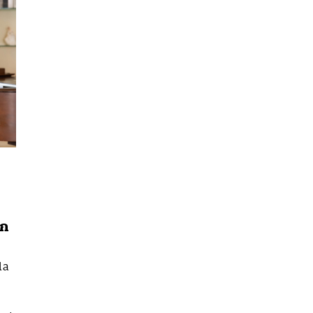
็ก
la
นหา
SHARE
TWEET
LINE
EMAIL