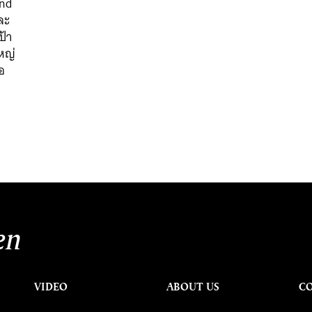
and
ละ
ป้า
ใหญ่
่อ
en
VIDEO
ABOUT US
C