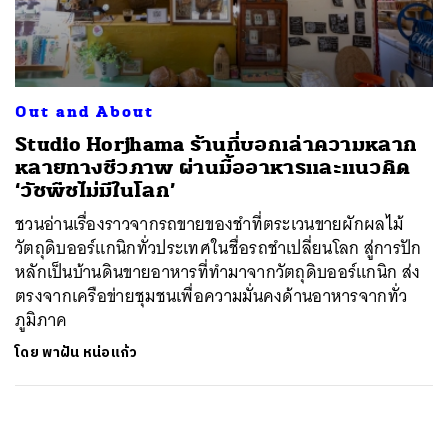
ค้นหา
SHARE
TWEET
LINE
EMAIL
Out and About
Studio Horjhama ร้านที่บอกเล่าความหลาก
หลายทางชีวภาพ ผ่านมื้ออาหารและแนวคิด
‘วัชพืชไม่มีในโลก’
ชวนอ่านเรื่องราวจากรถขายของชำที่ตระเวนขายผักผลไม้
วัตถุดิบออร์แกนิกทั่วประเทศในชื่อรถชำเปลี่ยนโลก สู่การปัก
หลักเป็นบ้านดินขายอาหารที่ทำมาจากวัตถุดิบออร์แกนิก ส่ง
ตรงจากเครือข่ายชุมชนเพื่อความมั่นคงด้านอาหารจากทั่ว
ภูมิภาค
โดย
พาฝัน หน่อแก้ว