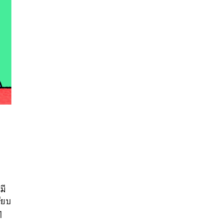
นหา
SHARE
TWEET
LINE
EMAIL
มี
รียบ
ๆ