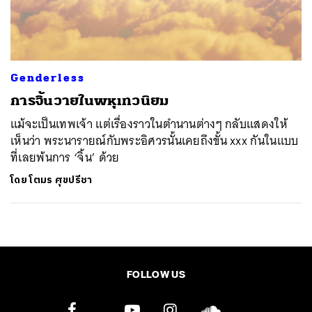
ค้นหา
SHARE
TWEET
LINE
EMAIL
Genderless
การจิ้นวายในพหุเทวนิยม
แม้จะเป็นเทพเจ้า แต่เรื่องราวในตำนานต่างๆ กลับแสดงให้
เห็นว่า พระนารายณ์กับพระอิศวรนั้นเคยถึงขั้น xxx กันในแบบ
ที่เลยพ้นการ ‘จิ้น’ ด้วย
โดย
โตมร ศุขปรีชา
FOLLOW US