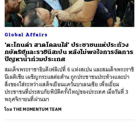
ค้นหา
SHARE
TWEET
LINE
EMAIL
Global Affairs
‘ตะโกนด่า สาดโคลนใส่’ ประชาชนแห่ประท้วง
กษัตริย์และราชินีสเปน หลังไม่พอใจการจัดการ
ปัญหาน้ำท่วมประเทศ
สมเด็จพระราชาธิบดีเฟลิเปที่ 6 แห่งสเปน และสมเด็จพระราชิ
นีเลติเซีย เผชิญกระแสต่อต้าน ถูกประชาชนประท้วงและปา
สิ่งของใส่ระหว่างเสด็จเยือนแคว้นบาเลนเซีย เพื่อเยี่ยม
ประชาชนที่ประสบภัยพิบัติครั้งใหญ่ของประเทศ เมื่อวันที่ 3
พฤศจิกายนที่ผ่านมา
โดย
THE MOMENTUM TEAM