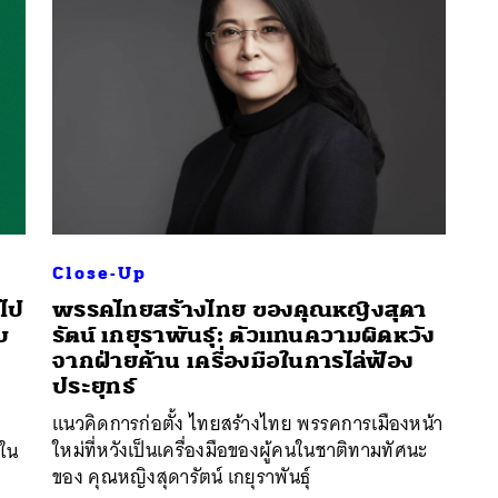
Close-Up
มไป
พรรคไทยสร้างไทย ของคุณหญิงสุดา
บ
รัตน์ เกยุราพันธุ์: ตัวแทนความผิดหวัง
นหา
จากฝ่ายค้าน เครื่องมือในการไล่ฟ้อง
SHARE
TWEET
LINE
EMAIL
ประยุทธ์
แนวคิดการก่อตั้ง ไทยสร้างไทย พรรคการเมืองหน้า
ใหม่ที่หวังเป็นเครื่องมือของผู้คนในชาติทามทัศนะ
่ใน
ของ คุณหญิงสุดารัตน์ เกยุราพันธุ์