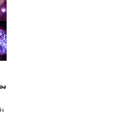
ลอง
นหา
SHARE
TWEET
LINE
EMAIL
่ง