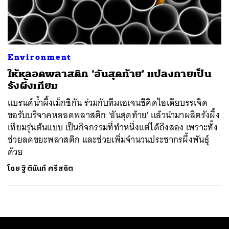
ค้นหา
SHARE
TWEET
LINE
EMAIL
Environment
ให้หลอดพลาสติก ‘อันสุดท้าย’ แปลงกายเป็น
รังผึ้งเทียม
แบรนด์น้ำผึ้งเม็กซิกัน ร่วมกับทีมเอเจนซีคิดไอเดียบรรเจิด
ขอรับบริจาคหลอดพลาสติก 'อันสุดท้าย' แล้วนำมาผลิตรังผึ้ง
เทียมรุ่นต้นแบบ เป็นกิจกรรมที่ทำหนึ่งแต่ได้ถึงสอง เพราะทั้ง
ช่วยลดขยะพลาสติก และช่วยเพิ่มจำนวนประชากรผึ้งพันธุ์
ด้วย
โดย
ฐิตินันท์ ศรีสถิต