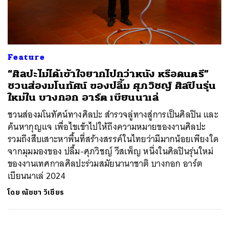
ค้นหา
Feature
SHARE
TWEET
LINE
EMAIL
“ศิลปะไม่ได้เข้าใจยากไปกว่าหนัง หรือดนตรี”
ชวนส่องมโนทัศน์ ของปลื้ม ศุภวิชญ์ ศิลปินรุ่น
ใหม่ใน บางกอก อาร์ต เบียนนาเล่
ชวนส่องมโนทัศน์ทางศิลปะ สำรวจลู่ทางสู่การเป็นศิลปิน และ
ค้นหากุญแจ เพื่อไขเข้าไปให้ถึงความหมายของงานศิลปะ
รวมถึงสืบเสาะหาพื้นที่สร้างสรรค์ในไทยว่ามีมากน้อยเพียงใด
จากมุมมองของ ปลื้ม-ศุภวิชญ์ วีสเพ็ญ หนึ่งในศิลปินรุ่นใหม่
ของงานเทศกาลศิลปะร่วมสมัยนานาชาติ บางกอก อาร์ต
เบียนนาเล่ 2024
โดย
ณัชชา วิเชียร