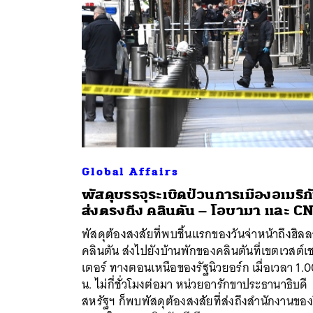
Global Affairs
พัสดุบรรจุระเบิดป่วนการเมืองอเมริก
ส่งตรงถึง คลินตัน – โอบามา และ C
ค้
พัสดุต้องสงสัยที่พบชิ้นแรกของวันจ่าหน้าถึงฮิลล
คลินตัน ส่งไปยังบ้านพักของคลินตันที่เขตเวสต์เ
เตอร์ ทางตอนเหนือของรัฐนิวยอร์ก เมื่อเวลา 1.
น. ไม่กี่ชั่วโมงต่อมา หน่วยอารักขาประธานาธิบดี
สหรัฐฯ ก็พบพัสดุต้องสงสัยที่ส่งถึงสำนักงานขอ