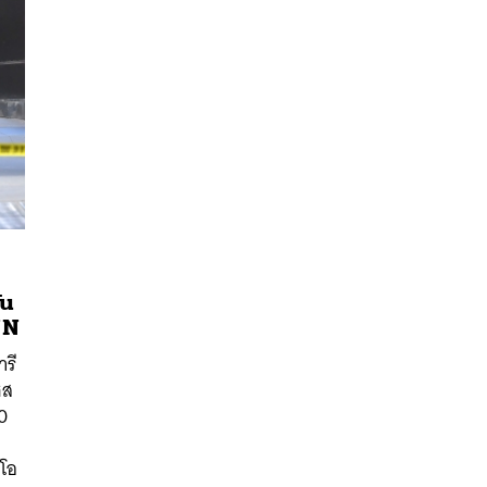
ัน
NN
นหา
ารี
SHARE
TWEET
LINE
EMAIL
ชส
00
งโอ