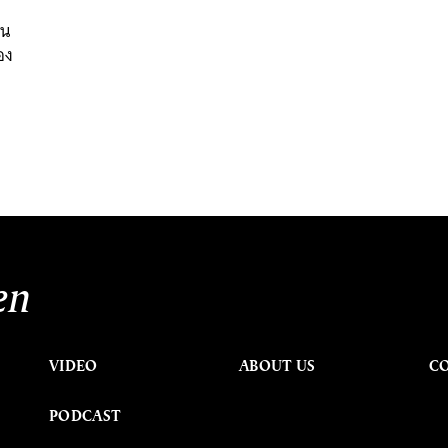
นน
อง
en
VIDEO
ABOUT US
C
PODCAST