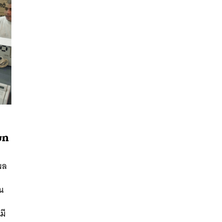
บท
ผล
นหา
นน
SHARE
TWEET
LINE
EMAIL
มี