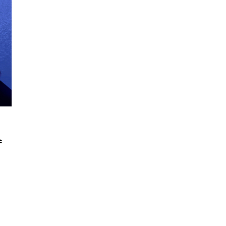
ะ
นหา
SHARE
TWEET
LINE
EMAIL