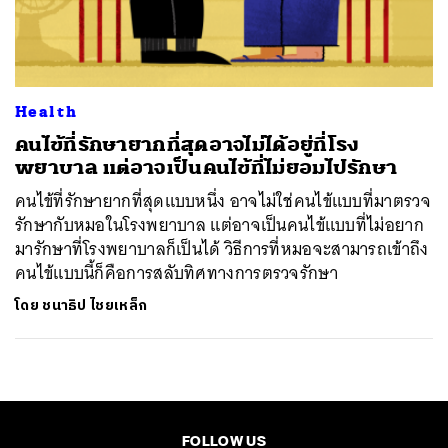
ค้นหา
SHARE
TWEET
LINE
EMAIL
Health
คนไข้ที่รักษายากที่สุดอาจไม่ได้อยู่ที่โรง
พยาบาล แต่อาจเป็นคนไข้ที่ไม่ยอมไปรักษา
คนไข้ที่รักษายากที่สุดแบบหนึ่ง อาจไม่ใช่คนไข้แบบที่มาตรวจ
รักษากับหมอในโรงพยาบาล แต่อาจเป็นคนไข้แบบที่ไม่อยาก
มารักษาที่โรงพยาบาลก็เป็นได้ วิธีการที่หมอจะสามารถเข้าถึง
คนไข้แบบนี้ก็คือการสลับทิศทางการตรวจรักษา
โดย
ชนาธิป ไชยเหล็ก
FOLLOW US