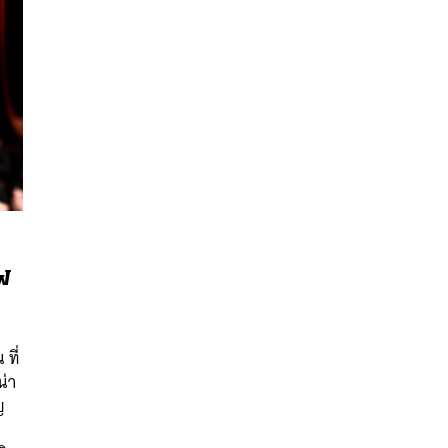
ไฟ
นหา
SHARE
TWEET
LINE
EMAIL
ที่
น่า
ญ