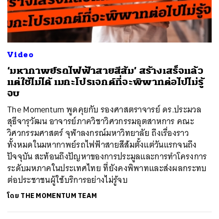
ค้นหา
Video
SHARE
TWEET
LINE
EMAIL
‘มหากาพย์รถไฟฟ้าสายสีส้ม’ สร้างเสร็จแล้ว
แต่ใช้ไม่ได้ เมกะโปรเจกต์ที่จะพิพาทต่อไปไม่รู้
จบ
The Momentum พูดคุยกับ รองศาสตราจารย์ ดร.ประมวล
สุธีจารุวัฒน อาจารย์ภาควิชาวิศวกรรมอุตสาหการ คณะ
วิศวกรรมศาสตร์ จุฬาลงกรณ์มหาวิทยาลัย ถึงเรื่องราว
ทั้งหมดในมหากาพย์รถไฟฟ้าสายสีส้มตั้งแต่วันแรกจนถึง
ปัจจุบัน สะท้อนถึงปัญหาของการประมูลและการทำโครงการ
ระดับมหภาคในประเทศไทย ที่ยังคงพิพาทและส่งผลกระทบ
ต่อประชาชนผู้ใช้บริการอย่างไม่รู้จบ
โดย
THE MOMENTUM TEAM